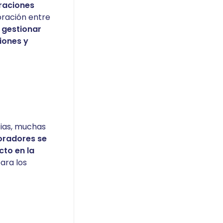
eraciones
oración entre
l gestionar
siones y
ias, muchas
oradores se
cto en la
ara los