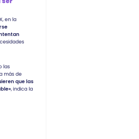
 ser
, en la
rse
intentan
ecesidades
 las
 a más de
ieren que las
able»
, indica la