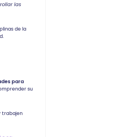
ollar las
linas de la
d.
dades para
comprender su
y trabajen